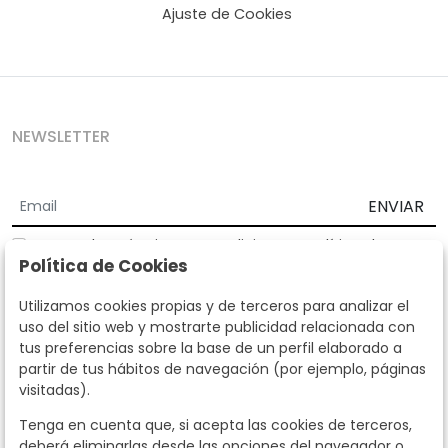
Ajuste de Cookies
NEWSLETTER
ENVIAR
Acepto los
Términos y Condiciones
y
Política de
Política de Cookies
privacidad
Según la LOPD y disposiciones de desarrollo, informamos que sus
Utilizamos cookies propias y de terceros para analizar el
datos personales serán tratados por parte de Subastas Segre con la
uso del sitio web y mostrarte publicidad relacionada con
finalidad de gestionar la relación comercial. Puede ejercitar los
tus preferencias sobre la base de un perfil elaborado a
derechos de acceso, rectificación, cancelación, oposición y demás
partir de tus hábitos de navegación (por ejemplo, páginas
derechos en los términos establecidos en la normativa vigente
visitadas).
dirigiéndote a nosotros. Asimismo, nos puede solicitar el envío de
información adicional sobre nuestra política de protección de datos
Tenga en cuenta que, si acepta las cookies de terceros,
llamando al teléfono 915159584 o enviando un e-mail a
deberá eliminarlas desde las opciones del navegador o
info@subastassegre.es