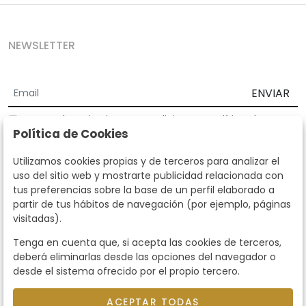
NEWSLETTER
ENVIAR
Acepto los
Términos y Condiciones
y
Política de
Política de Cookies
privacidad
Según la LOPD y disposiciones de desarrollo, informamos que sus
Utilizamos cookies propias y de terceros para analizar el
datos personales serán tratados por parte de Subastas Segre con la
uso del sitio web y mostrarte publicidad relacionada con
finalidad de gestionar la relación comercial. Puede ejercitar los
tus preferencias sobre la base de un perfil elaborado a
derechos de acceso, rectificación, cancelación, oposición y demás
partir de tus hábitos de navegación (por ejemplo, páginas
derechos en los términos establecidos en la normativa vigente
visitadas).
dirigiéndote a nosotros. Asimismo, nos puede solicitar el envío de
información adicional sobre nuestra política de protección de datos
Tenga en cuenta que, si acepta las cookies de terceros,
llamando al teléfono 915159584 o enviando un e-mail a
deberá eliminarlas desde las opciones del navegador o
info@subastassegre.es
Este sitio está protegido por reCAPTCHA y se aplican la
Política de
desde el sistema ofrecido por el propio tercero.
privacidad
y los
Términos de servicio
de Google.
ACEPTAR TODAS