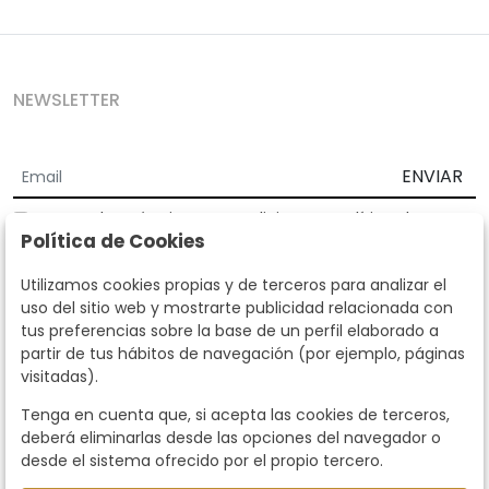
NEWSLETTER
ENVIAR
Acepto los
Términos y Condiciones
y
Política de
Política de Cookies
privacidad
Según la LOPD y disposiciones de desarrollo, informamos que sus
Utilizamos cookies propias y de terceros para analizar el
datos personales serán tratados por parte de Subastas Segre con la
uso del sitio web y mostrarte publicidad relacionada con
finalidad de gestionar la relación comercial. Puede ejercitar los
tus preferencias sobre la base de un perfil elaborado a
derechos de acceso, rectificación, cancelación, oposición y demás
partir de tus hábitos de navegación (por ejemplo, páginas
derechos en los términos establecidos en la normativa vigente
visitadas).
dirigiéndote a nosotros. Asimismo, nos puede solicitar el envío de
información adicional sobre nuestra política de protección de datos
Tenga en cuenta que, si acepta las cookies de terceros,
llamando al teléfono 915159584 o enviando un e-mail a
deberá eliminarlas desde las opciones del navegador o
info@subastassegre.es
Este sitio está protegido por reCAPTCHA y se aplican la
Política de
desde el sistema ofrecido por el propio tercero.
privacidad
y los
Términos de servicio
de Google.