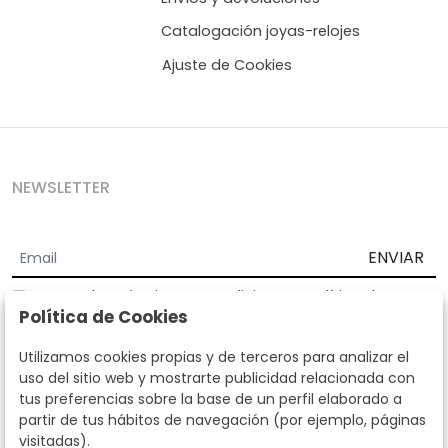
Catalogación joyas-relojes
Ajuste de Cookies
NEWSLETTER
ENVIAR
Acepto los
Términos y Condiciones
y
Política de
Política de Cookies
privacidad
Según la LOPD y disposiciones de desarrollo, informamos que sus
Utilizamos cookies propias y de terceros para analizar el
datos personales serán tratados por parte de Subastas Segre con la
uso del sitio web y mostrarte publicidad relacionada con
finalidad de gestionar la relación comercial. Puede ejercitar los
tus preferencias sobre la base de un perfil elaborado a
derechos de acceso, rectificación, cancelación, oposición y demás
partir de tus hábitos de navegación (por ejemplo, páginas
derechos en los términos establecidos en la normativa vigente
visitadas).
dirigiéndote a nosotros. Asimismo, nos puede solicitar el envío de