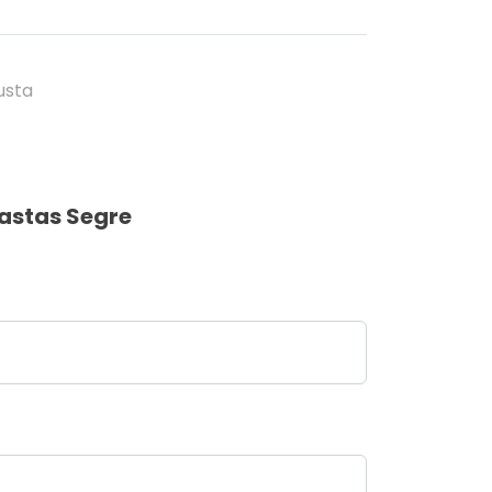
usta
astas Segre