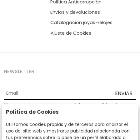
Política Anticorrupción
Envíos y devoluciones
Catalogación joyas-relojes
Ajuste de Cookies
NEWSLETTER
ENVIAR
Acepto los
Términos y Condiciones
y
Política de
Política de Cookies
privacidad
Según la LOPD y disposiciones de desarrollo, informamos que sus
Utilizamos cookies propias y de terceros para analizar el
datos personales serán tratados por parte de Subastas Segre con la
uso del sitio web y mostrarte publicidad relacionada con
finalidad de gestionar la relación comercial. Puede ejercitar los
tus preferencias sobre la base de un perfil elaborado a
derechos de acceso, rectificación, cancelación, oposición y demás