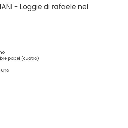
NI - Loggie di rafaele nel
ano
bre papel (cuatro)
a uno