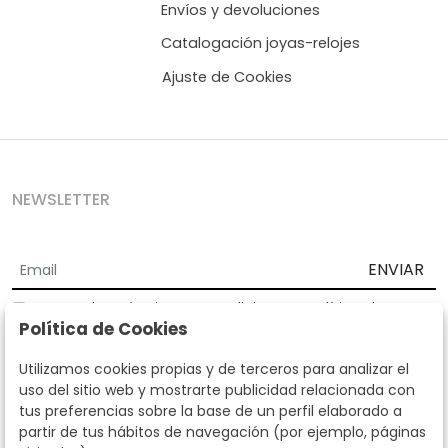
Envíos y devoluciones
Catalogación joyas-relojes
Ajuste de Cookies
NEWSLETTER
ENVIAR
Acepto los
Términos y Condiciones
y
Política de
Política de Cookies
privacidad
Según la LOPD y disposiciones de desarrollo, informamos que sus
Utilizamos cookies propias y de terceros para analizar el
datos personales serán tratados por parte de Subastas Segre con la
uso del sitio web y mostrarte publicidad relacionada con
finalidad de gestionar la relación comercial. Puede ejercitar los
tus preferencias sobre la base de un perfil elaborado a
derechos de acceso, rectificación, cancelación, oposición y demás
partir de tus hábitos de navegación (por ejemplo, páginas
derechos en los términos establecidos en la normativa vigente