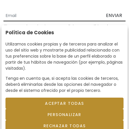
ENVIAR
Acepto los
Términos y Condiciones
y
Política de
Política de Cookies
privacidad
Según la LOPD y disposiciones de desarrollo, informamos que sus
Utilizamos cookies propias y de terceros para analizar el
datos personales serán tratados por parte de Subastas Segre con la
uso del sitio web y mostrarte publicidad relacionada con
finalidad de gestionar la relación comercial. Puede ejercitar los
tus preferencias sobre la base de un perfil elaborado a
derechos de acceso, rectificación, cancelación, oposición y demás
partir de tus hábitos de navegación (por ejemplo, páginas
derechos en los términos establecidos en la normativa vigente
visitadas).
dirigiéndote a nosotros. Asimismo, nos puede solicitar el envío de
información adicional sobre nuestra política de protección de datos
Tenga en cuenta que, si acepta las cookies de terceros,
llamando al teléfono 915159584 o enviando un e-mail a
deberá eliminarlas desde las opciones del navegador o
info@subastassegre.es
Este sitio está protegido por reCAPTCHA y se aplican la
Política de
desde el sistema ofrecido por el propio tercero.
privacidad
y los
Términos de servicio
de Google.
ACEPTAR TODAS
© 2026
Subastas Segre
- Todos los derechos
PERSONALIZAR
reservados.
Desarrollado por Labelgrup Networks.
RECHAZAR TODAS