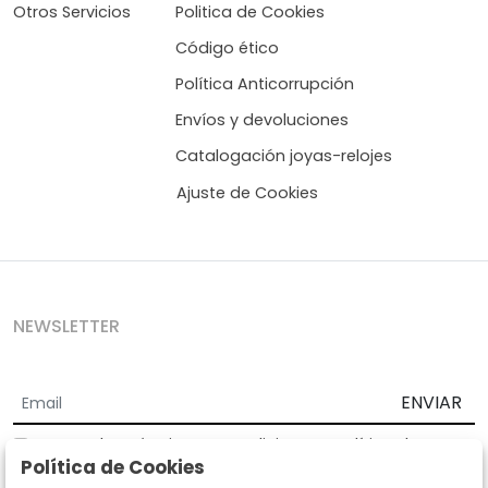
Otros Servicios
Politica de Cookies
Código ético
Política Anticorrupción
Envíos y devoluciones
Catalogación joyas-relojes
Ajuste de Cookies
NEWSLETTER
ENVIAR
Acepto los
Términos y Condiciones
y
Política de
Política de Cookies
privacidad