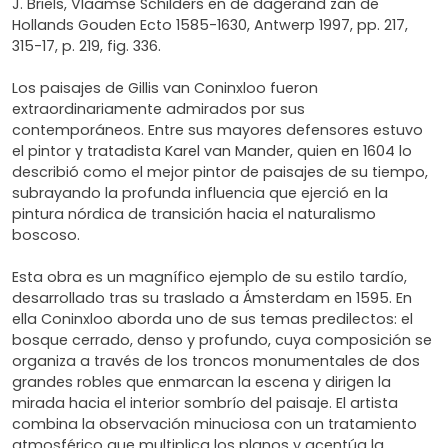
J. Briels, Vlaamse Schilders en de dagerand zan de
Hollands Gouden Ecto 1585-1630, Antwerp 1997, pp. 217,
315-17, p. 219, fig. 336.
Los paisajes de Gillis van Coninxloo fueron
extraordinariamente admirados por sus
contemporáneos. Entre sus mayores defensores estuvo
el pintor y tratadista Karel van Mander, quien en 1604 lo
describió como el mejor pintor de paisajes de su tiempo,
subrayando la profunda influencia que ejerció en la
pintura nórdica de transición hacia el naturalismo
boscoso.
Esta obra es un magnífico ejemplo de su estilo tardío,
desarrollado tras su traslado a Ámsterdam en 1595. En
ella Coninxloo aborda uno de sus temas predilectos: el
bosque cerrado, denso y profundo, cuya composición se
organiza a través de los troncos monumentales de dos
grandes robles que enmarcan la escena y dirigen la
mirada hacia el interior sombrío del paisaje. El artista
combina la observación minuciosa con un tratamiento
atmosférico que multiplica los planos y acentúa la