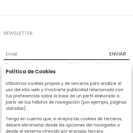
NEWSLETTER
ENVIAR
Acepto los
Términos y Condiciones
y
Política de
Política de Cookies
privacidad
Según la LOPD y disposiciones de desarrollo, informamos que sus
Utilizamos cookies propias y de terceros para analizar el
datos personales serán tratados por parte de Subastas Segre con la
uso del sitio web y mostrarte publicidad relacionada con
finalidad de gestionar la relación comercial. Puede ejercitar los
tus preferencias sobre la base de un perfil elaborado a
derechos de acceso, rectificación, cancelación, oposición y demás
partir de tus hábitos de navegación (por ejemplo, páginas
derechos en los términos establecidos en la normativa vigente
visitadas).
dirigiéndote a nosotros. Asimismo, nos puede solicitar el envío de
información adicional sobre nuestra política de protección de datos
Tenga en cuenta que, si acepta las cookies de terceros,
llamando al teléfono 915159584 o enviando un e-mail a
deberá eliminarlas desde las opciones del navegador o
info@subastassegre.es
Este sitio está protegido por reCAPTCHA y se aplican la
Política de
desde el sistema ofrecido por el propio tercero.