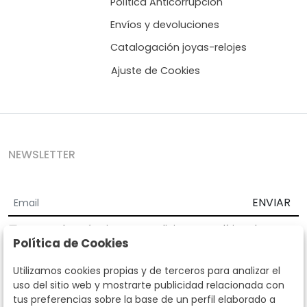
Política Anticorrupción
Envíos y devoluciones
Catalogación joyas-relojes
Ajuste de Cookies
NEWSLETTER
ENVIAR
Acepto los
Términos y Condiciones
y
Política de
Política de Cookies
privacidad
Según la LOPD y disposiciones de desarrollo, informamos que sus
Utilizamos cookies propias y de terceros para analizar el
datos personales serán tratados por parte de Subastas Segre con la
uso del sitio web y mostrarte publicidad relacionada con
finalidad de gestionar la relación comercial. Puede ejercitar los
tus preferencias sobre la base de un perfil elaborado a
derechos de acceso, rectificación, cancelación, oposición y demás