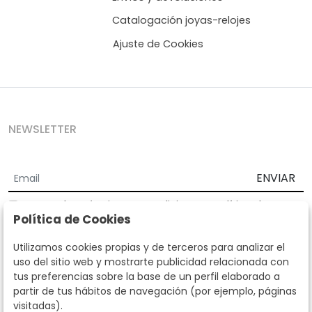
Catalogación joyas-relojes
Ajuste de Cookies
NEWSLETTER
ENVIAR
Acepto los
Términos y Condiciones
y
Política de
Política de Cookies
privacidad
Según la LOPD y disposiciones de desarrollo, informamos que sus
Utilizamos cookies propias y de terceros para analizar el
datos personales serán tratados por parte de Subastas Segre con la
uso del sitio web y mostrarte publicidad relacionada con
finalidad de gestionar la relación comercial. Puede ejercitar los
tus preferencias sobre la base de un perfil elaborado a
derechos de acceso, rectificación, cancelación, oposición y demás
partir de tus hábitos de navegación (por ejemplo, páginas
derechos en los términos establecidos en la normativa vigente
visitadas).
dirigiéndote a nosotros. Asimismo, nos puede solicitar el envío de