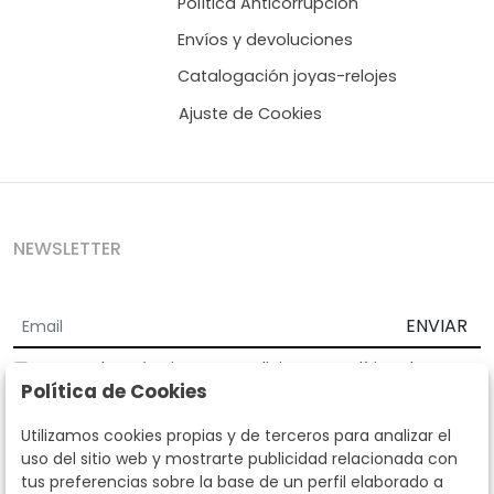
Política Anticorrupción
Envíos y devoluciones
Catalogación joyas-relojes
Ajuste de Cookies
NEWSLETTER
ENVIAR
Acepto los
Términos y Condiciones
y
Política de
Política de Cookies
privacidad
Según la LOPD y disposiciones de desarrollo, informamos que sus
Utilizamos cookies propias y de terceros para analizar el
datos personales serán tratados por parte de Subastas Segre con la
uso del sitio web y mostrarte publicidad relacionada con
finalidad de gestionar la relación comercial. Puede ejercitar los
tus preferencias sobre la base de un perfil elaborado a
derechos de acceso, rectificación, cancelación, oposición y demás