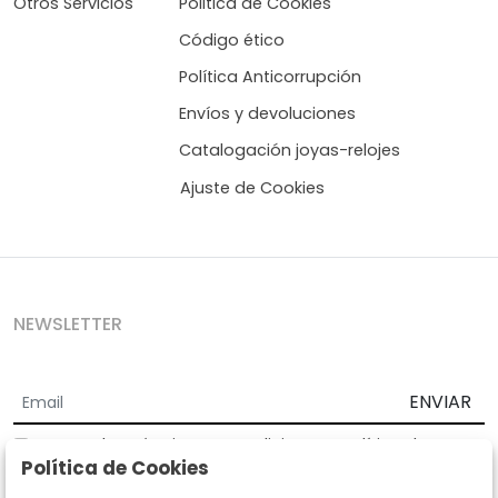
Otros Servicios
Politica de Cookies
Código ético
Política Anticorrupción
Envíos y devoluciones
Catalogación joyas-relojes
Ajuste de Cookies
NEWSLETTER
ENVIAR
Acepto los
Términos y Condiciones
y
Política de
Política de Cookies
privacidad