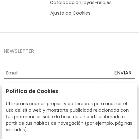
Catalogación joyas-relojes
Ajuste de Cookies
NEWSLETTER
ENVIAR
Acepto los
Términos y Condiciones
y
Política de
Política de Cookies
privacidad
Según la LOPD y disposiciones de desarrollo, informamos que sus
Utilizamos cookies propias y de terceros para analizar el
datos personales serán tratados por parte de Subastas Segre con la
uso del sitio web y mostrarte publicidad relacionada con
finalidad de gestionar la relación comercial. Puede ejercitar los
tus preferencias sobre la base de un perfil elaborado a
derechos de acceso, rectificación, cancelación, oposición y demás
partir de tus hábitos de navegación (por ejemplo, páginas
derechos en los términos establecidos en la normativa vigente
visitadas).
dirigiéndote a nosotros. Asimismo, nos puede solicitar el envío de
información adicional sobre nuestra política de protección de datos