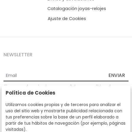
Catalogación joyas-relojes
Ajuste de Cookies
NEWSLETTER
ENVIAR
Acepto los
Términos y Condiciones
y
Política de
Política de Cookies
privacidad
Según la LOPD y disposiciones de desarrollo, informamos que sus
Utilizamos cookies propias y de terceros para analizar el
datos personales serán tratados por parte de Subastas Segre con la
uso del sitio web y mostrarte publicidad relacionada con
finalidad de gestionar la relación comercial. Puede ejercitar los
tus preferencias sobre la base de un perfil elaborado a
derechos de acceso, rectificación, cancelación, oposición y demás
partir de tus hábitos de navegación (por ejemplo, páginas
derechos en los términos establecidos en la normativa vigente
visitadas).
dirigiéndote a nosotros. Asimismo, nos puede solicitar el envío de