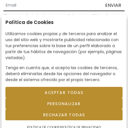
ENVIAR
Acepto los
Términos y Condiciones
y
Política de
Política de Cookies
privacidad
Según la LOPD y disposiciones de desarrollo, informamos que sus
Utilizamos cookies propias y de terceros para analizar el
datos personales serán tratados por parte de Subastas Segre con la
uso del sitio web y mostrarte publicidad relacionada con
finalidad de gestionar la relación comercial. Puede ejercitar los
tus preferencias sobre la base de un perfil elaborado a
derechos de acceso, rectificación, cancelación, oposición y demás
partir de tus hábitos de navegación (por ejemplo, páginas
derechos en los términos establecidos en la normativa vigente
visitadas).
dirigiéndote a nosotros. Asimismo, nos puede solicitar el envío de
información adicional sobre nuestra política de protección de datos
Tenga en cuenta que, si acepta las cookies de terceros,
llamando al teléfono 915159584 o enviando un e-mail a
deberá eliminarlas desde las opciones del navegador o
info@subastassegre.es
Este sitio está protegido por reCAPTCHA y se aplican la
Política de
desde el sistema ofrecido por el propio tercero.
privacidad
y los
Términos de servicio
de Google.
ACEPTAR TODAS
© 2026
Subastas Segre
- Todos los derechos
PERSONALIZAR
reservados.
Desarrollado por Labelgrup Networks.
RECHAZAR TODAS
POLÍTICA DE COOKIES
POLÍTICA DE PRIVACIDAD