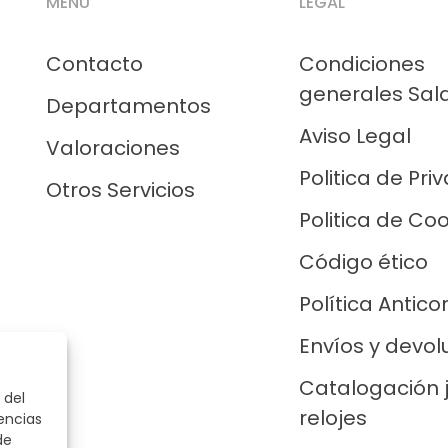
MENÚ
LEGAL
Contacto
Condiciones
generales Sal
Departamentos
Aviso Legal
Valoraciones
Politica de Pri
Otros Servicios
Politica de Co
Código ético
Política Antico
Envíos y devol
Catalogación 
 del
relojes
encias
de