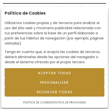
Acepto los
Términos y Condiciones
y
Política de
Política de Cookies
privacidad
Según la LOPD y disposiciones de desarrollo, informamos que sus
Utilizamos cookies propias y de terceros para analizar el
datos personales serán tratados por parte de Subastas Segre con la
uso del sitio web y mostrarte publicidad relacionada con
finalidad de gestionar la relación comercial. Puede ejercitar los
tus preferencias sobre la base de un perfil elaborado a
derechos de acceso, rectificación, cancelación, oposición y demás
partir de tus hábitos de navegación (por ejemplo, páginas
derechos en los términos establecidos en la normativa vigente
visitadas).
dirigiéndote a nosotros. Asimismo, nos puede solicitar el envío de
información adicional sobre nuestra política de protección de datos
Tenga en cuenta que, si acepta las cookies de terceros,
llamando al teléfono 915159584 o enviando un e-mail a
deberá eliminarlas desde las opciones del navegador o
info@subastassegre.es
Este sitio está protegido por reCAPTCHA y se aplican la
Política de
desde el sistema ofrecido por el propio tercero.
privacidad
y los
Términos de servicio
de Google.
ACEPTAR TODAS
© 2026
Subastas Segre
- Todos los derechos
PERSONALIZAR
reservados.
Desarrollado por Labelgrup Networks.
RECHAZAR TODAS
POLÍTICA DE COOKIES
POLÍTICA DE PRIVACIDAD