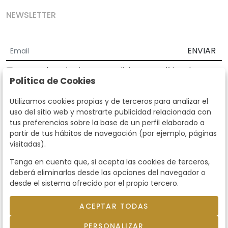
NEWSLETTER
ENVIAR
Acepto los
Términos y Condiciones
y
Política de
Política de Cookies
privacidad
Según la LOPD y disposiciones de desarrollo, informamos que sus
Utilizamos cookies propias y de terceros para analizar el
datos personales serán tratados por parte de Subastas Segre con la
uso del sitio web y mostrarte publicidad relacionada con
finalidad de gestionar la relación comercial. Puede ejercitar los
tus preferencias sobre la base de un perfil elaborado a
derechos de acceso, rectificación, cancelación, oposición y demás
partir de tus hábitos de navegación (por ejemplo, páginas
derechos en los términos establecidos en la normativa vigente
visitadas).
dirigiéndote a nosotros. Asimismo, nos puede solicitar el envío de
información adicional sobre nuestra política de protección de datos
Tenga en cuenta que, si acepta las cookies de terceros,
llamando al teléfono 915159584 o enviando un e-mail a
deberá eliminarlas desde las opciones del navegador o
info@subastassegre.es
Este sitio está protegido por reCAPTCHA y se aplican la
Política de
desde el sistema ofrecido por el propio tercero.
privacidad
y los
Términos de servicio
de Google.
ACEPTAR TODAS
© 2026
Subastas Segre
- Todos los derechos
PERSONALIZAR