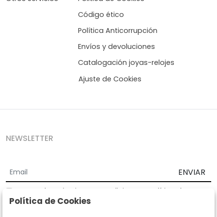
Código ético
Política Anticorrupción
Envíos y devoluciones
Catalogación joyas-relojes
Ajuste de Cookies
NEWSLETTER
ENVIAR
Acepto los
Términos y Condiciones
y
Política de
Política de Cookies
privacidad