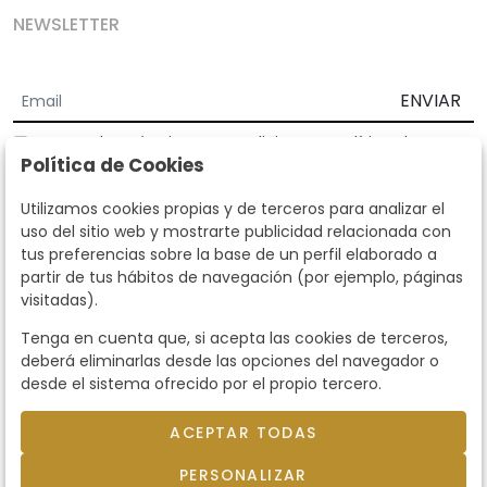
NEWSLETTER
ENVIAR
Acepto los
Términos y Condiciones
y
Política de
Política de Cookies
privacidad
Según la LOPD y disposiciones de desarrollo, informamos que sus
Utilizamos cookies propias y de terceros para analizar el
datos personales serán tratados por parte de Subastas Segre con la
uso del sitio web y mostrarte publicidad relacionada con
finalidad de gestionar la relación comercial. Puede ejercitar los
tus preferencias sobre la base de un perfil elaborado a
derechos de acceso, rectificación, cancelación, oposición y demás
partir de tus hábitos de navegación (por ejemplo, páginas
derechos en los términos establecidos en la normativa vigente
visitadas).
dirigiéndote a nosotros. Asimismo, nos puede solicitar el envío de
información adicional sobre nuestra política de protección de datos
Tenga en cuenta que, si acepta las cookies de terceros,
llamando al teléfono 915159584 o enviando un e-mail a
deberá eliminarlas desde las opciones del navegador o
info@subastassegre.es
Este sitio está protegido por reCAPTCHA y se aplican la
Política de
desde el sistema ofrecido por el propio tercero.
privacidad
y los
Términos de servicio
de Google.
ACEPTAR TODAS
© 2026
Subastas Segre
- Todos los derechos
PERSONALIZAR
reservados.