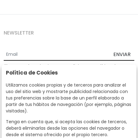
NEWSLETTER
ENVIAR
Acepto los
Términos y Condiciones
y
Política de
Política de Cookies
privacidad
Según la LOPD y disposiciones de desarrollo, informamos que sus
Utilizamos cookies propias y de terceros para analizar el
datos personales serán tratados por parte de Subastas Segre con la
uso del sitio web y mostrarte publicidad relacionada con
finalidad de gestionar la relación comercial. Puede ejercitar los
tus preferencias sobre la base de un perfil elaborado a
derechos de acceso, rectificación, cancelación, oposición y demás
partir de tus hábitos de navegación (por ejemplo, páginas
derechos en los términos establecidos en la normativa vigente
visitadas).
dirigiéndote a nosotros. Asimismo, nos puede solicitar el envío de
información adicional sobre nuestra política de protección de datos
Tenga en cuenta que, si acepta las cookies de terceros,
llamando al teléfono 915159584 o enviando un e-mail a
deberá eliminarlas desde las opciones del navegador o
info@subastassegre.es
Este sitio está protegido por reCAPTCHA y se aplican la
Política de
desde el sistema ofrecido por el propio tercero.