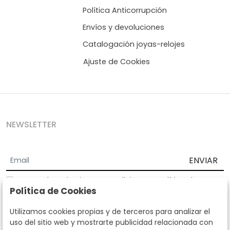
Política Anticorrupción
Envíos y devoluciones
Catalogación joyas-relojes
Ajuste de Cookies
NEWSLETTER
ENVIAR
Acepto los
Términos y Condiciones
y
Política de
Política de Cookies
privacidad
Según la LOPD y disposiciones de desarrollo, informamos que sus
Utilizamos cookies propias y de terceros para analizar el
datos personales serán tratados por parte de Subastas Segre con la
uso del sitio web y mostrarte publicidad relacionada con
finalidad de gestionar la relación comercial. Puede ejercitar los