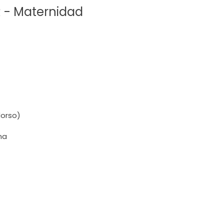
 - Maternidad
dorso)
na