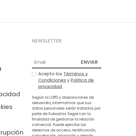
NEWSLETTER
ENVIAR
a
Acepto los
Términos y
Condiciones
y
Política de
privacidad
vacidad
Según la LOPD y disposiciones de
desarrollo, informamos que sus
okies
datos personales serán tratados por
parte de Subastas Segre con la
finalidad de gestionar la relación
comercial. Puede ejercitar los
derechos de acceso, rectificación,
rrupción
cancelación, oposición y demás