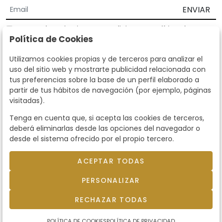
ENVIAR
Acepto los
Términos y Condiciones
y
Política de
Política de Cookies
privacidad
Según la LOPD y disposiciones de desarrollo, informamos que sus
Utilizamos cookies propias y de terceros para analizar el
datos personales serán tratados por parte de Subastas Segre con la
uso del sitio web y mostrarte publicidad relacionada con
finalidad de gestionar la relación comercial. Puede ejercitar los
tus preferencias sobre la base de un perfil elaborado a
derechos de acceso, rectificación, cancelación, oposición y demás
partir de tus hábitos de navegación (por ejemplo, páginas
derechos en los términos establecidos en la normativa vigente
visitadas).
dirigiéndote a nosotros. Asimismo, nos puede solicitar el envío de
información adicional sobre nuestra política de protección de datos
Tenga en cuenta que, si acepta las cookies de terceros,
llamando al teléfono 915159584 o enviando un e-mail a
deberá eliminarlas desde las opciones del navegador o
info@subastassegre.es
Este sitio está protegido por reCAPTCHA y se aplican la
Política de
desde el sistema ofrecido por el propio tercero.
privacidad
y los
Términos de servicio
de Google.
ACEPTAR TODAS
© 2026
Subastas Segre
- Todos los derechos
PERSONALIZAR
reservados.
Desarrollado por Labelgrup Networks.
RECHAZAR TODAS
POLÍTICA DE COOKIES
POLÍTICA DE PRIVACIDAD