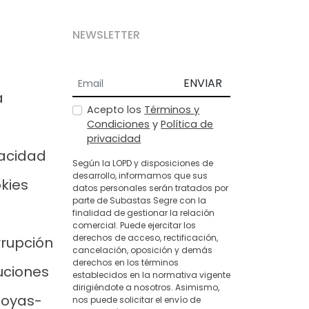
NEWSLETTER
ENVIAR
a
Acepto los
Términos y
Condiciones
y
Política de
privacidad
vacidad
Según la LOPD y disposiciones de
desarrollo, informamos que sus
okies
datos personales serán tratados por
parte de Subastas Segre con la
finalidad de gestionar la relación
comercial. Puede ejercitar los
derechos de acceso, rectificación,
rrupción
cancelación, oposición y demás
derechos en los términos
uciones
establecidos en la normativa vigente
dirigiéndote a nosotros. Asimismo,
joyas-
nos puede solicitar el envío de