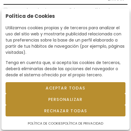
Acepto los
Términos y Condiciones
y
Política de
Política de Cookies
privacidad
Según la LOPD y disposiciones de desarrollo, informamos que sus
Utilizamos cookies propias y de terceros para analizar el
datos personales serán tratados por parte de Subastas Segre con la
uso del sitio web y mostrarte publicidad relacionada con
finalidad de gestionar la relación comercial. Puede ejercitar los
tus preferencias sobre la base de un perfil elaborado a
derechos de acceso, rectificación, cancelación, oposición y demás
partir de tus hábitos de navegación (por ejemplo, páginas
derechos en los términos establecidos en la normativa vigente
visitadas).
dirigiéndote a nosotros. Asimismo, nos puede solicitar el envío de
información adicional sobre nuestra política de protección de datos
Tenga en cuenta que, si acepta las cookies de terceros,
llamando al teléfono 915159584 o enviando un e-mail a
deberá eliminarlas desde las opciones del navegador o
info@subastassegre.es
Este sitio está protegido por reCAPTCHA y se aplican la
Política de
desde el sistema ofrecido por el propio tercero.
privacidad
y los
Términos de servicio
de Google.
ACEPTAR TODAS
© 2026
Subastas Segre
- Todos los derechos
PERSONALIZAR
reservados.
Desarrollado por Labelgrup Networks.
RECHAZAR TODAS
POLÍTICA DE COOKIES
POLÍTICA DE PRIVACIDAD