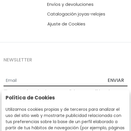
Envíos y devoluciones
Catalogación joyas-relojes
Ajuste de Cookies
NEWSLETTER
ENVIAR
Acepto los
Términos y Condiciones
y
Política de
Política de Cookies
privacidad
Según la LOPD y disposiciones de desarrollo, informamos que sus
Utilizamos cookies propias y de terceros para analizar el
datos personales serán tratados por parte de Subastas Segre con la
uso del sitio web y mostrarte publicidad relacionada con
finalidad de gestionar la relación comercial. Puede ejercitar los
tus preferencias sobre la base de un perfil elaborado a
derechos de acceso, rectificación, cancelación, oposición y demás
partir de tus hábitos de navegación (por ejemplo, páginas
derechos en los términos establecidos en la normativa vigente