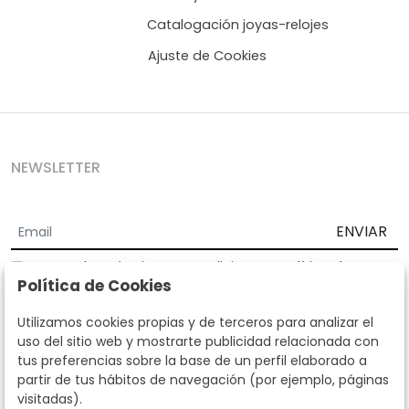
Catalogación joyas-relojes
Ajuste de Cookies
NEWSLETTER
ENVIAR
Acepto los
Términos y Condiciones
y
Política de
Política de Cookies
privacidad
Según la LOPD y disposiciones de desarrollo, informamos que sus
Utilizamos cookies propias y de terceros para analizar el
datos personales serán tratados por parte de Subastas Segre con la
uso del sitio web y mostrarte publicidad relacionada con
finalidad de gestionar la relación comercial. Puede ejercitar los
tus preferencias sobre la base de un perfil elaborado a
derechos de acceso, rectificación, cancelación, oposición y demás
partir de tus hábitos de navegación (por ejemplo, páginas
derechos en los términos establecidos en la normativa vigente
visitadas).
dirigiéndote a nosotros. Asimismo, nos puede solicitar el envío de