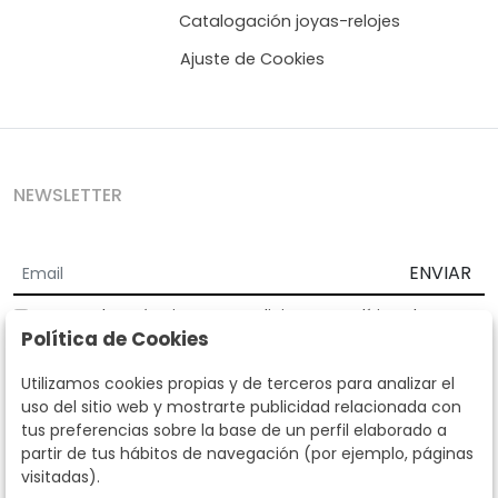
Catalogación joyas-relojes
Ajuste de Cookies
NEWSLETTER
ENVIAR
Acepto los
Términos y Condiciones
y
Política de
Política de Cookies
privacidad
Según la LOPD y disposiciones de desarrollo, informamos que sus
Utilizamos cookies propias y de terceros para analizar el
datos personales serán tratados por parte de Subastas Segre con la
uso del sitio web y mostrarte publicidad relacionada con
finalidad de gestionar la relación comercial. Puede ejercitar los
tus preferencias sobre la base de un perfil elaborado a
derechos de acceso, rectificación, cancelación, oposición y demás
partir de tus hábitos de navegación (por ejemplo, páginas
derechos en los términos establecidos en la normativa vigente
visitadas).
dirigiéndote a nosotros. Asimismo, nos puede solicitar el envío de