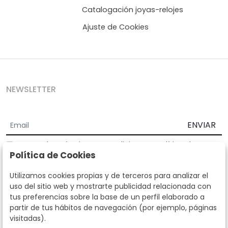
Catalogación joyas-relojes
Ajuste de Cookies
NEWSLETTER
ENVIAR
Acepto los
Términos y Condiciones
y
Política de
Política de Cookies
privacidad
Según la LOPD y disposiciones de desarrollo, informamos que sus
Utilizamos cookies propias y de terceros para analizar el
datos personales serán tratados por parte de Subastas Segre con la
uso del sitio web y mostrarte publicidad relacionada con
finalidad de gestionar la relación comercial. Puede ejercitar los
tus preferencias sobre la base de un perfil elaborado a
derechos de acceso, rectificación, cancelación, oposición y demás
partir de tus hábitos de navegación (por ejemplo, páginas
derechos en los términos establecidos en la normativa vigente
visitadas).
dirigiéndote a nosotros. Asimismo, nos puede solicitar el envío de