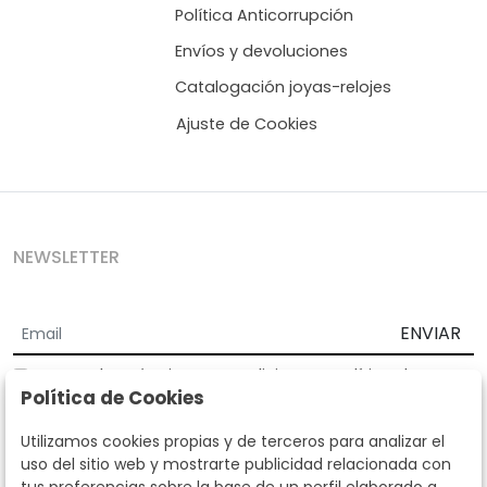
Política Anticorrupción
Envíos y devoluciones
Catalogación joyas-relojes
Ajuste de Cookies
NEWSLETTER
ENVIAR
Acepto los
Términos y Condiciones
y
Política de
Política de Cookies
privacidad
Según la LOPD y disposiciones de desarrollo, informamos que sus
Utilizamos cookies propias y de terceros para analizar el
datos personales serán tratados por parte de Subastas Segre con la
uso del sitio web y mostrarte publicidad relacionada con
finalidad de gestionar la relación comercial. Puede ejercitar los