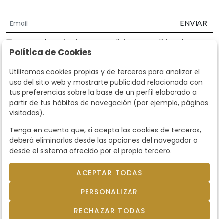
ENVIAR
Acepto los
Términos y Condiciones
y
Política de
Política de Cookies
privacidad
Según la LOPD y disposiciones de desarrollo, informamos que sus
Utilizamos cookies propias y de terceros para analizar el
datos personales serán tratados por parte de Subastas Segre con la
uso del sitio web y mostrarte publicidad relacionada con
finalidad de gestionar la relación comercial. Puede ejercitar los
tus preferencias sobre la base de un perfil elaborado a
derechos de acceso, rectificación, cancelación, oposición y demás
partir de tus hábitos de navegación (por ejemplo, páginas
derechos en los términos establecidos en la normativa vigente
visitadas).
dirigiéndote a nosotros. Asimismo, nos puede solicitar el envío de
información adicional sobre nuestra política de protección de datos
Tenga en cuenta que, si acepta las cookies de terceros,
llamando al teléfono 915159584 o enviando un e-mail a
deberá eliminarlas desde las opciones del navegador o
info@subastassegre.es
Este sitio está protegido por reCAPTCHA y se aplican la
Política de
desde el sistema ofrecido por el propio tercero.
privacidad
y los
Términos de servicio
de Google.
ACEPTAR TODAS
© 2026
Subastas Segre
- Todos los derechos
PERSONALIZAR
reservados.
Desarrollado por Labelgrup Networks.
RECHAZAR TODAS