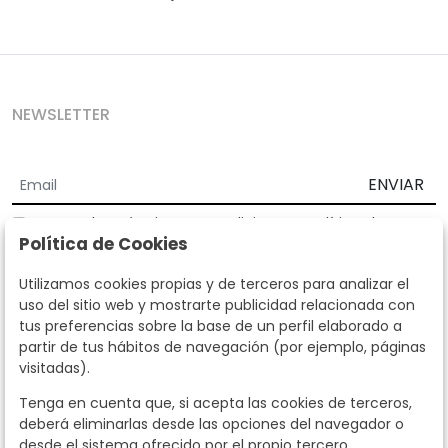
NEWSLETTER
ENVIAR
Acepto los
Términos y Condiciones
y
Política de
Política de Cookies
privacidad
Según la LOPD y disposiciones de desarrollo, informamos que sus
Utilizamos cookies propias y de terceros para analizar el
datos personales serán tratados por parte de Subastas Segre con la
uso del sitio web y mostrarte publicidad relacionada con
finalidad de gestionar la relación comercial. Puede ejercitar los
tus preferencias sobre la base de un perfil elaborado a
derechos de acceso, rectificación, cancelación, oposición y demás
partir de tus hábitos de navegación (por ejemplo, páginas
derechos en los términos establecidos en la normativa vigente
visitadas).
dirigiéndote a nosotros. Asimismo, nos puede solicitar el envío de
información adicional sobre nuestra política de protección de datos
Tenga en cuenta que, si acepta las cookies de terceros,
llamando al teléfono 915159584 o enviando un e-mail a
deberá eliminarlas desde las opciones del navegador o
info@subastassegre.es
Este sitio está protegido por reCAPTCHA y se aplican la
Política de
desde el sistema ofrecido por el propio tercero.