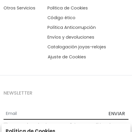
Otros Servicios
Politica de Cookies
Código ético
Política Anticorrupción
Envíos y devoluciones
Catalogación joyas-relojes
Ajuste de Cookies
NEWSLETTER
ENVIAR
Acepto los
Términos y Condiciones
y
Política de
Política de Cookies
privacidad