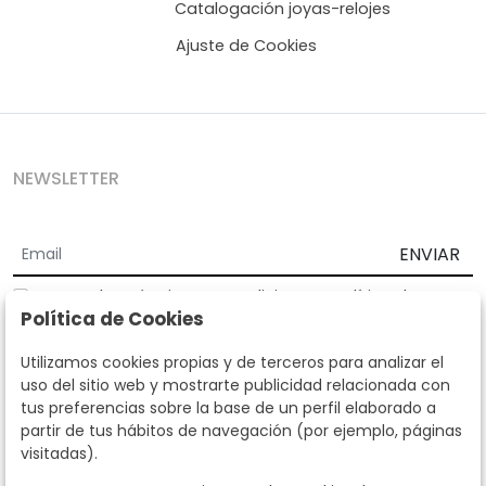
Catalogación joyas-relojes
Ajuste de Cookies
NEWSLETTER
ENVIAR
Acepto los
Términos y Condiciones
y
Política de
Política de Cookies
privacidad
Según la LOPD y disposiciones de desarrollo, informamos que sus
Utilizamos cookies propias y de terceros para analizar el
datos personales serán tratados por parte de Subastas Segre con la
uso del sitio web y mostrarte publicidad relacionada con
finalidad de gestionar la relación comercial. Puede ejercitar los
tus preferencias sobre la base de un perfil elaborado a
derechos de acceso, rectificación, cancelación, oposición y demás
partir de tus hábitos de navegación (por ejemplo, páginas
derechos en los términos establecidos en la normativa vigente
visitadas).
dirigiéndote a nosotros. Asimismo, nos puede solicitar el envío de
información adicional sobre nuestra política de protección de datos