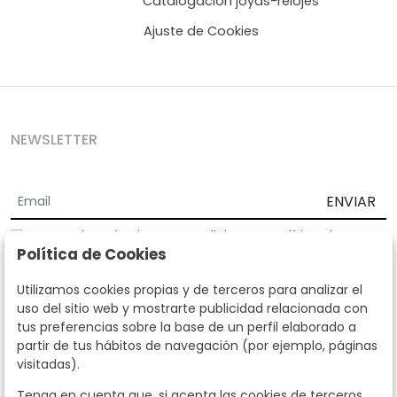
Catalogación joyas-relojes
Ajuste de Cookies
NEWSLETTER
ENVIAR
Acepto los
Términos y Condiciones
y
Política de
Política de Cookies
privacidad
Según la LOPD y disposiciones de desarrollo, informamos que sus
Utilizamos cookies propias y de terceros para analizar el
datos personales serán tratados por parte de Subastas Segre con la
uso del sitio web y mostrarte publicidad relacionada con
finalidad de gestionar la relación comercial. Puede ejercitar los
tus preferencias sobre la base de un perfil elaborado a
derechos de acceso, rectificación, cancelación, oposición y demás
partir de tus hábitos de navegación (por ejemplo, páginas
derechos en los términos establecidos en la normativa vigente
visitadas).
dirigiéndote a nosotros. Asimismo, nos puede solicitar el envío de
información adicional sobre nuestra política de protección de datos
Tenga en cuenta que, si acepta las cookies de terceros,