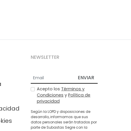
NEWSLETTER
ENVIAR
a
Acepto los
Términos y
Condiciones
y
Política de
privacidad
vacidad
Según la LOPD y disposiciones de
desarrollo, informamos que sus
okies
datos personales serán tratados por
parte de Subastas Segre con la