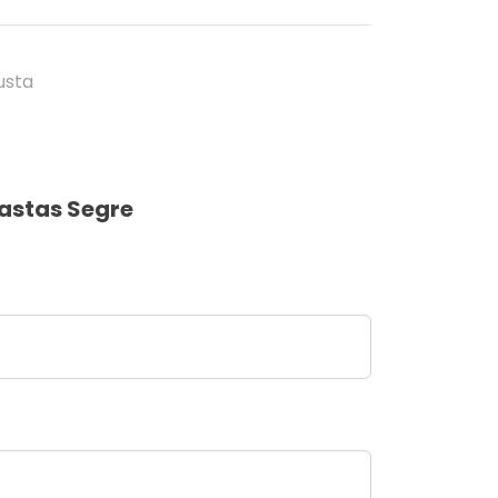
usta
astas Segre