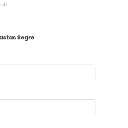
usta
astas Segre