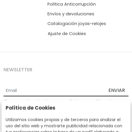
Política Anticorrupción
Envíos y devoluciones
Catalogación joyas-relojes
Ajuste de Cookies
NEWSLETTER
ENVIAR
Acepto los
Términos y Condiciones
y
Política de
Política de Cookies
privacidad
Según la LOPD y disposiciones de desarrollo, informamos que sus
Utilizamos cookies propias y de terceros para analizar el
datos personales serán tratados por parte de Subastas Segre con la
uso del sitio web y mostrarte publicidad relacionada con
finalidad de gestionar la relación comercial. Puede ejercitar los