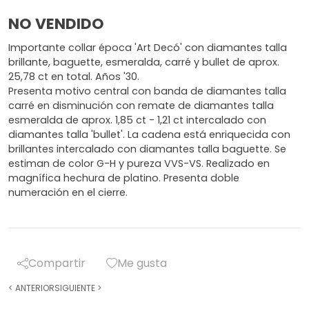
NO VENDIDO
Importante collar época 'Art Decó' con diamantes talla
brillante, baguette, esmeralda, carré y bullet de aprox.
25,78 ct en total. Años '30.
Presenta motivo central con banda de diamantes talla
carré en disminución con remate de diamantes talla
esmeralda de aprox. 1,85 ct - 1,21 ct intercalado con
diamantes talla 'bullet'. La cadena está enriquecida con
brillantes intercalado con diamantes talla baguette. Se
estiman de color G-H y pureza VVS-VS. Realizado en
magnífica hechura de platino. Presenta doble
numeración en el cierre.
Compartir
Me gusta
<
ANTERIOR
SIGUIENTE
>