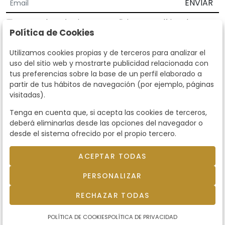
ENVIAR
Acepto los
Términos y Condiciones
y
Política de
Política de Cookies
privacidad
Según la LOPD y disposiciones de desarrollo, informamos que sus
Utilizamos cookies propias y de terceros para analizar el
datos personales serán tratados por parte de Subastas Segre con la
uso del sitio web y mostrarte publicidad relacionada con
finalidad de gestionar la relación comercial. Puede ejercitar los
tus preferencias sobre la base de un perfil elaborado a
derechos de acceso, rectificación, cancelación, oposición y demás
partir de tus hábitos de navegación (por ejemplo, páginas
derechos en los términos establecidos en la normativa vigente
visitadas).
dirigiéndote a nosotros. Asimismo, nos puede solicitar el envío de
información adicional sobre nuestra política de protección de datos
Tenga en cuenta que, si acepta las cookies de terceros,
llamando al teléfono 915159584 o enviando un e-mail a
deberá eliminarlas desde las opciones del navegador o
info@subastassegre.es
Este sitio está protegido por reCAPTCHA y se aplican la
Política de
desde el sistema ofrecido por el propio tercero.
privacidad
y los
Términos de servicio
de Google.
ACEPTAR TODAS
© 2026
Subastas Segre
- Todos los derechos
PERSONALIZAR
reservados.
Desarrollado por Labelgrup Networks.
RECHAZAR TODAS
POLÍTICA DE COOKIES
POLÍTICA DE PRIVACIDAD