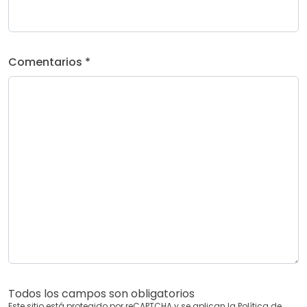
Comentarios *
Todos los campos son obligatorios
Este sitio está protegido por reCAPTCHA y se aplican la
Política de