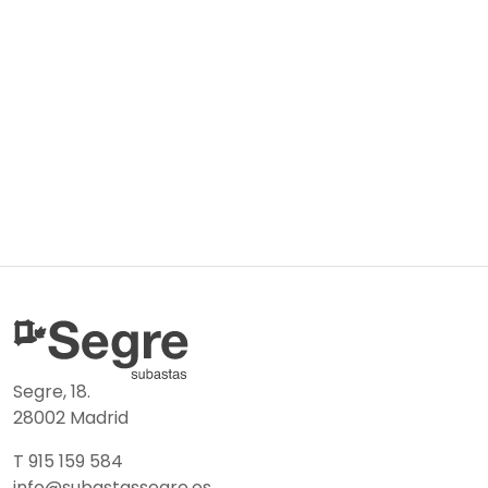
Segre, 18.
28002 Madrid
T 915 159 584
info@subastassegre.es