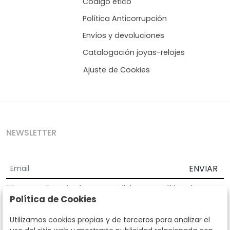
Código ético
Política Anticorrupción
Envíos y devoluciones
Catalogación joyas-relojes
Ajuste de Cookies
NEWSLETTER
ENVIAR
Acepto los
Términos y Condiciones
y
Política de
Política de Cookies
privacidad
Según la LOPD y disposiciones de desarrollo, informamos que sus
Utilizamos cookies propias y de terceros para analizar el
datos personales serán tratados por parte de Subastas Segre con la