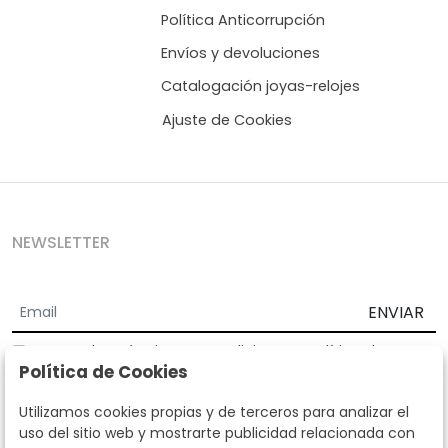
Política Anticorrupción
Envíos y devoluciones
Catalogación joyas-relojes
Ajuste de Cookies
NEWSLETTER
ENVIAR
Acepto los
Términos y Condiciones
y
Política de
Política de Cookies
privacidad
Según la LOPD y disposiciones de desarrollo, informamos que sus
Utilizamos cookies propias y de terceros para analizar el
datos personales serán tratados por parte de Subastas Segre con la
uso del sitio web y mostrarte publicidad relacionada con
finalidad de gestionar la relación comercial. Puede ejercitar los