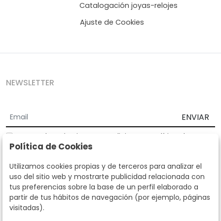
Catalogación joyas-relojes
Ajuste de Cookies
NEWSLETTER
ENVIAR
Acepto los
Términos y Condiciones
y
Política de
Política de Cookies
privacidad
Según la LOPD y disposiciones de desarrollo, informamos que sus
Utilizamos cookies propias y de terceros para analizar el
datos personales serán tratados por parte de Subastas Segre con la
uso del sitio web y mostrarte publicidad relacionada con
finalidad de gestionar la relación comercial. Puede ejercitar los
tus preferencias sobre la base de un perfil elaborado a
derechos de acceso, rectificación, cancelación, oposición y demás
partir de tus hábitos de navegación (por ejemplo, páginas
derechos en los términos establecidos en la normativa vigente
visitadas).
dirigiéndote a nosotros. Asimismo, nos puede solicitar el envío de
información adicional sobre nuestra política de protección de datos