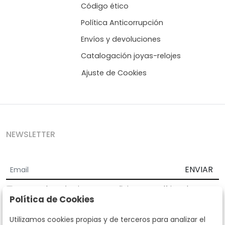
Código ético
Política Anticorrupción
Envíos y devoluciones
Catalogación joyas-relojes
Ajuste de Cookies
NEWSLETTER
ENVIAR
Acepto los
Términos y Condiciones
y
Política de
Política de Cookies
privacidad
Según la LOPD y disposiciones de desarrollo, informamos que sus
Utilizamos cookies propias y de terceros para analizar el