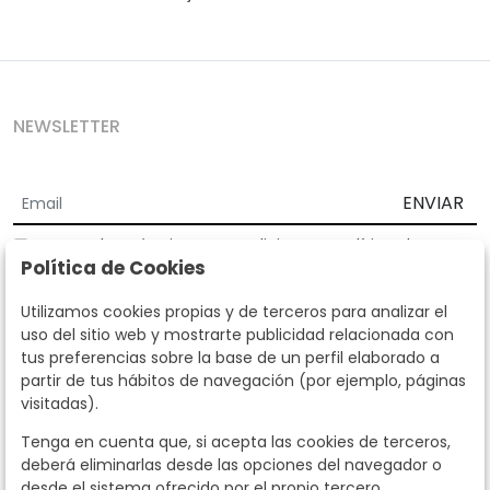
NEWSLETTER
ENVIAR
Acepto los
Términos y Condiciones
y
Política de
Política de Cookies
privacidad
Según la LOPD y disposiciones de desarrollo, informamos que sus
Utilizamos cookies propias y de terceros para analizar el
datos personales serán tratados por parte de Subastas Segre con la
uso del sitio web y mostrarte publicidad relacionada con
finalidad de gestionar la relación comercial. Puede ejercitar los
tus preferencias sobre la base de un perfil elaborado a
derechos de acceso, rectificación, cancelación, oposición y demás
partir de tus hábitos de navegación (por ejemplo, páginas
derechos en los términos establecidos en la normativa vigente
visitadas).
dirigiéndote a nosotros. Asimismo, nos puede solicitar el envío de
información adicional sobre nuestra política de protección de datos
Tenga en cuenta que, si acepta las cookies de terceros,
llamando al teléfono 915159584 o enviando un e-mail a
deberá eliminarlas desde las opciones del navegador o
info@subastassegre.es
Este sitio está protegido por reCAPTCHA y se aplican la
Política de
desde el sistema ofrecido por el propio tercero.