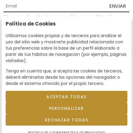
ENVIAR
Acepto los
Términos y Condiciones
y
Política de
Política de Cookies
privacidad
Según la LOPD y disposiciones de desarrollo, informamos que sus
Utilizamos cookies propias y de terceros para analizar el
datos personales serán tratados por parte de Subastas Segre con la
uso del sitio web y mostrarte publicidad relacionada con
finalidad de gestionar la relación comercial. Puede ejercitar los
tus preferencias sobre la base de un perfil elaborado a
derechos de acceso, rectificación, cancelación, oposición y demás
partir de tus hábitos de navegación (por ejemplo, páginas
derechos en los términos establecidos en la normativa vigente
visitadas).
dirigiéndote a nosotros. Asimismo, nos puede solicitar el envío de
información adicional sobre nuestra política de protección de datos
Tenga en cuenta que, si acepta las cookies de terceros,
llamando al teléfono 915159584 o enviando un e-mail a
deberá eliminarlas desde las opciones del navegador o
info@subastassegre.es
Este sitio está protegido por reCAPTCHA y se aplican la
Política de
desde el sistema ofrecido por el propio tercero.
privacidad
y los
Términos de servicio
de Google.
ACEPTAR TODAS
© 2026
Subastas Segre
- Todos los derechos
PERSONALIZAR
reservados.
Desarrollado por Labelgrup Networks.
RECHAZAR TODAS
POLÍTICA DE COOKIES
POLÍTICA DE PRIVACIDAD