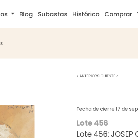
ros
Blog
Subastas
Histórico
Comprar
s
<
ANTERIOR
SIGUIENTE
>
Fecha de cierre
17 de se
Lote 456
Lote 456: JOSEP 